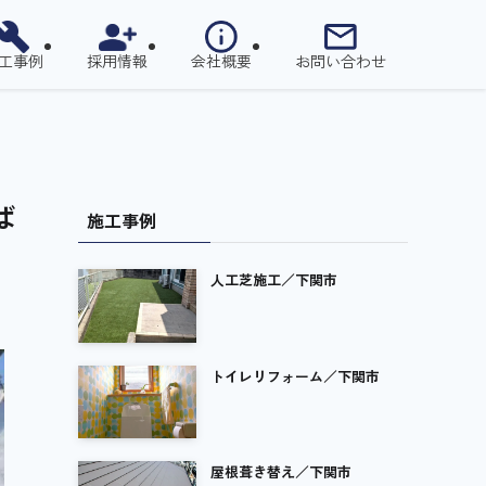
工事例
採用情報
会社概要
お問い合わせ
ば
施工事例
人工芝施工／下関市
トイレリフォーム／下関市
屋根葺き替え／下関市